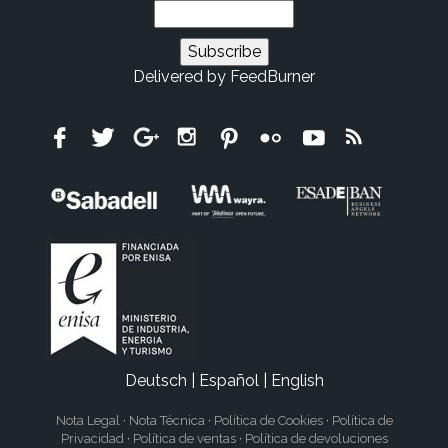
Delivered by
FeedBurner
Deutsch
|
Español
|
English
Nota Legal
·
Nota Técnica
·
Política de Cookies
·
Política de
Privacidad
·
Política de ventas
·
Política de devoluciones